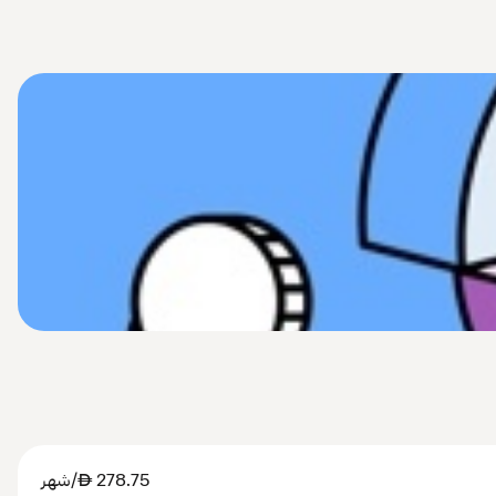
278.75
AED
/شهر