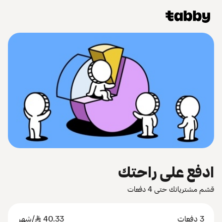
ادفع على راحتك
قسّم مشترياتك حتى 4 دفعات
3 دفعات
40.33
SAR
/شهر