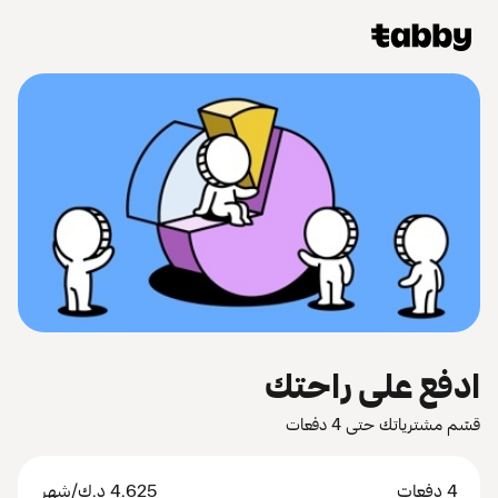
ادفع على راحتك
قسّم مشترياتك حتى 4 دفعات
4 دفعات
4.625
د.ك
/شهر