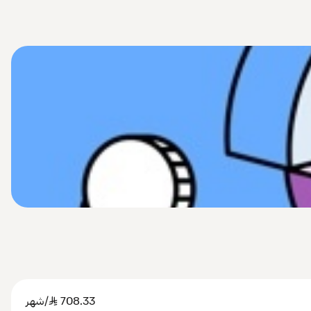
708.33
SAR
/شهر