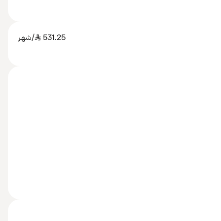
531.25
SAR
/شهر