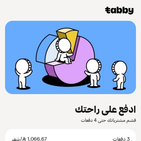
ادفع على راحتك
قسّم مشترياتك حتى 4 دفعات
3 دفعات
1,066.67
SAR
/شهر