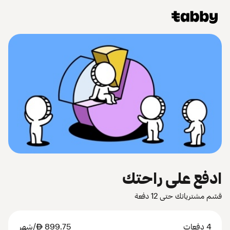
ادفع على راحتك
قسّم مشترياتك حتى 12 دفعة
4 دفعات
899.75
AED
/شهر