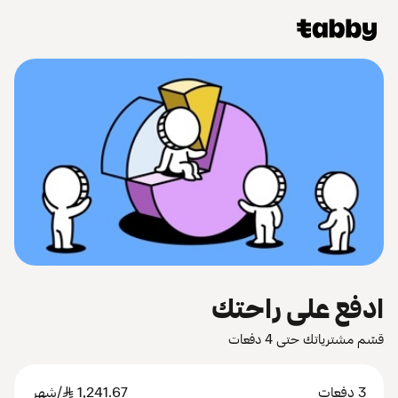
ادفع على راحتك
قسّم مشترياتك حتى 4 دفعات
3 دفعات
1,241.67
SAR
/شهر