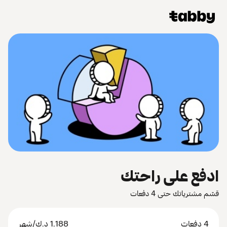
ادفع على راحتك
قسّم مشترياتك حتى 4 دفعات
4 دفعات
1.188
د.ك
/شهر