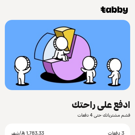
ادفع على راحتك
قسّم مشترياتك حتى 4 دفعات
3 دفعات
1,783.33
SAR
/شهر