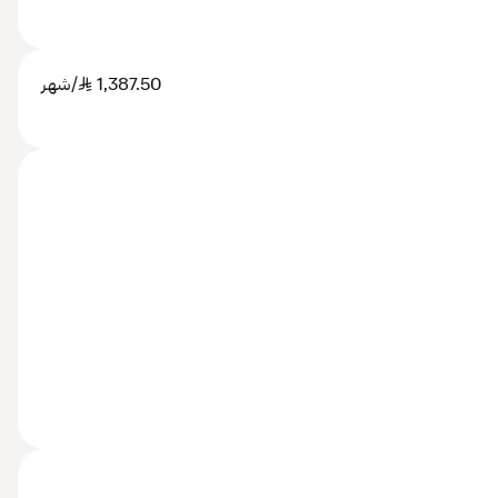
1,387.50
SAR
/شهر