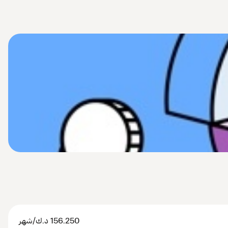
156.250
د.ك
/شهر