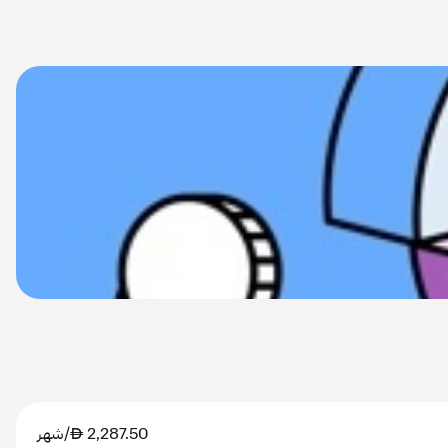
2,287.50
AED
/شهر